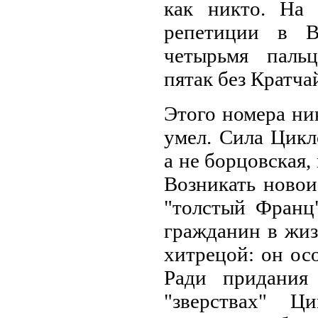
как никто. На 
репетиции в В
четырьмя паль
пятак без Кратча
Этого номера ни
умел. Сила Цикл
а не борцовская,
Возникать новои
"толстый Франц
гражданин в жиз
хитрецой: он ос
Ради придания
"зверствах" Ц