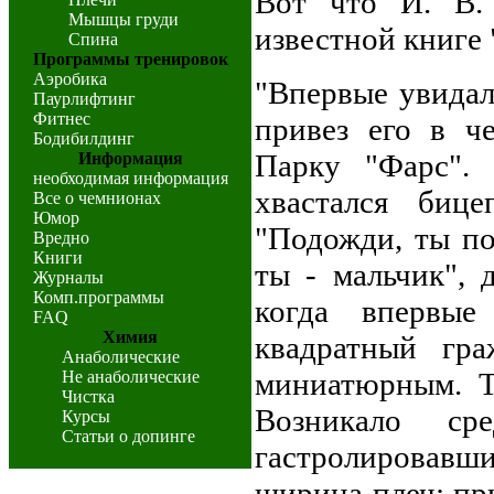
Вот что И. В.
Мышцы груди
известной книге 
Спина
Программы тренировок
Аэробика
"Впервые увидал
Паурлифтинг
Фитнес
привез его в ч
Бодибилдинг
Парку "Фарс".
Информация
необходимая информация
хвастался биц
Все о чемнионах
Юмор
"Подожди, ты п
Вредно
Книги
ты - мальчик",
Журналы
Комп.программы
когда впервые
FAQ
Химия
квадратный гра
Анаболические
миниатюрным. Т
Не анаболические
Чистка
Возникало ср
Курсы
Статьи о допинге
гастролировавш
ширина плеч: при