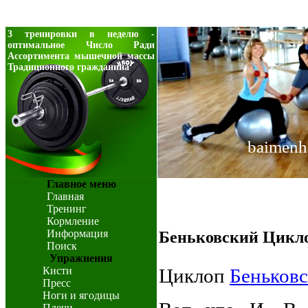
3 тренировки в неделю -
оптимальное Число Ради
Ассортимента мышечной массы
Традиционного гражданина
baimenh
Главное меню
Главная
Тренинг
Кормление
Информация
Беньковский Цикл
Поиск
Упражнения
Кисти
Циклоп
Беньков
Пресс
Ноги и ягодицы
Плечи