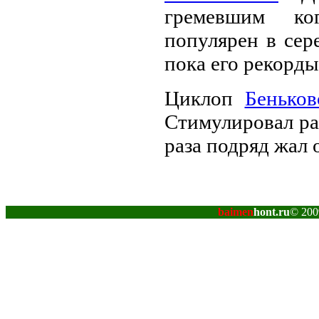
гремевшим ко
популярен в сер
пока его рекорды
Циклоп
Беньков
Стимулировал раз
раза подряд жал 
baimen
hont.ru
© 200