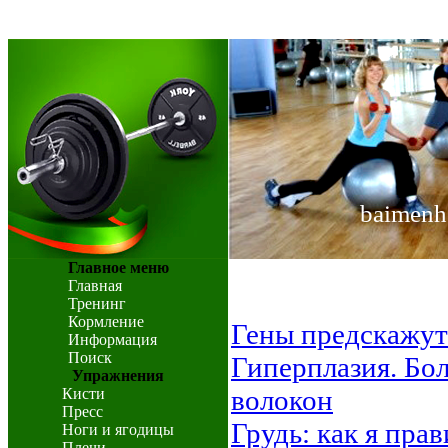
baimenh
Главное меню
Главная
Тренинг
Кормление
Гены предскажут
Информация
Поиск
Гиперплазия. Б
Упражнения
волокон
Кисти
Пресс
Грудь: как я пра
Ноги и ягодицы
Плечи