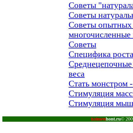
Советы "натурал
Советы натураль
Советы опытных 
многочисленные
Советы
Специфика рост
Среднецепочные
веса
Стать монстром -
Стимуляция мас
Стимуляция мыш
baimen
hont.ru
© 200