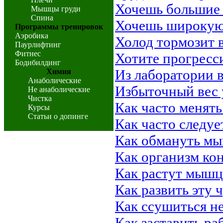
Хочешь большие
Мышцы груди
Спина
Хочешь широкую 
Программы тренировок
Аэробика
Холод тормозит 
Паурлифтинг
Фитнес
Хотите прогресс
Бодибилдинг
Из лаборатории в
Химия
Анаболические
Избыточный вес
Не анаболические
Чистка
Как часто менят
Курсы
Статьи о допинге
Как часто следуе
Как обмануть мы
Как организм ко
Как растут мышц
Как развить эту
Как ссушиться н
Как заставить р