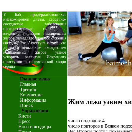
У Баб, придерживающихся
низкожировой диеты, сердечно-
сосудистые заболевания
прогрессировали скорее, а
введение в рацион насыщенных
жиров замедляло процесс сужения
сосудов. Это Аттестует о том, что
диеты с невысоким вхождением
насыщенных жиров умеют
ускорить развитие Искренних
baimenh
приступов и ишемической хвори
сердца
Главное меню
Главная
Тренинг
Кормление
Информация
Жим лежа узким хв
Поиск
Упражнения
Кисти
число подходов: 4
Пресс
число повторов в Всяком подходе
Ноги и ягодицы
Вес Второй подход показывает
Плечи