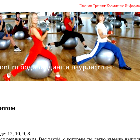
Главная
Тренинг
Кормление
Информа
ont.ru бодибилдинг и паурлифтинг
атом
: 12, 10, 9, 8
ся разминочным. Вес такой, с которым ты легко умеешь выпол