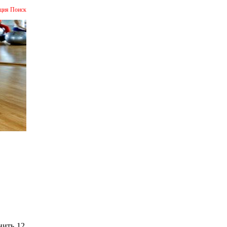
ция
Поиск
нить 12