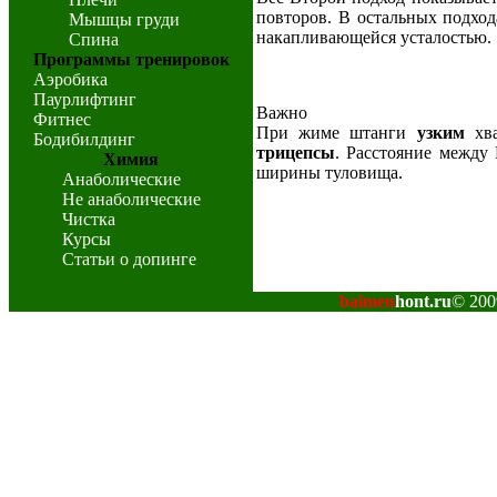
повторов. В остальных подход
Мышцы груди
накапливающейся усталостью.
Спина
Программы тренировок
Аэробика
Паурлифтинг
Важно
Фитнес
При жиме штанги
узким
хв
Бодибилдинг
трицепсы
. Расстояние между 
Химия
ширины туловища.
Анаболические
Не анаболические
Чистка
Курсы
Статьи о допинге
baimen
hont.ru
© 200