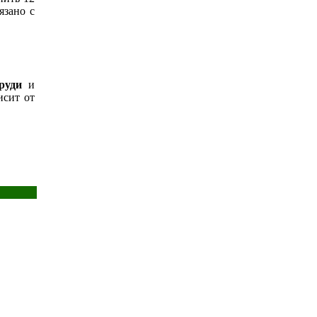
язано с
руди
и
исит от