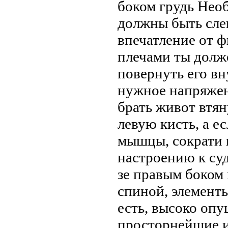
боком грудь Необ
должны быть сле
впечатление от 
плечами ты долже
повернуть его вн
нужное напряжен
брать живот втя
левую кисть, а е
мышцы, сократи 
настроению к суд
зе правым боком 
спиной, элементы
есть, высоко опу
просторнейшие и