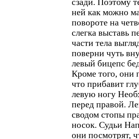
сзади. Поэтому т
ней как можно ма
повороте на четв
слегка выставь п
части тела выгля
поверни чуть вн
левый бицепс бед
Кроме того, они 
что прибавит глу
левую ногу Необ
перед правой. Ле
сводом стопы пра
носок. Судьи Нап
они посмотрят, ч