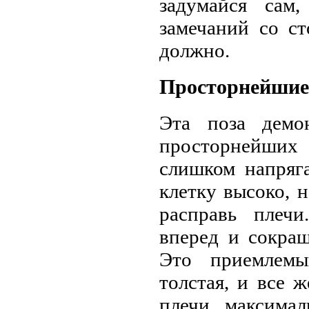
задумайся сам
замечаний со с
должно.
Просторнейшие 
Эта поза демо
просторнейших
слишком напряга
клетку высоко, 
расправь плеч
вперед и сокра
Это приемлемы
толстая, и все 
плечи максима