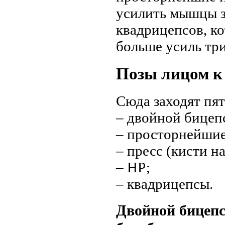
усилить мышцы з
квадрицепсов, ко
больше усиль три
Позы лицом к
Сюда заходят пят
– двойной бицеп
– просторнейшие
– пресс (кисти н
– НР;
– квадрицепсы.
Двойной бицепс