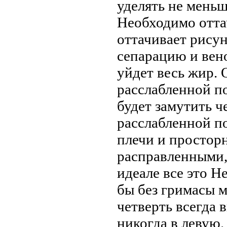
уделять не меньш
Необходимо отта
оттачивает рису
сепарацию и вен
уйдет весь жир. 
расслабленной п
будет замутить ч
расслабленной по
плечи и простор
расправленными,
идеале все это Н
бы без гримасы м
четверть всегда 
никогда в левую.