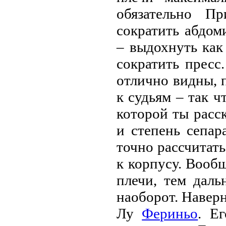
обязательно П
сократить абдом
– выдохнуть как
сократить пресс.
отлично видны, 
к судьям – так ч
которой ты расс
и степень сепар
точно рассчитать
к корпусу. Вообщ
плечи, тем даль
наоборот. Наверн
Лу
Фериньо
. Е