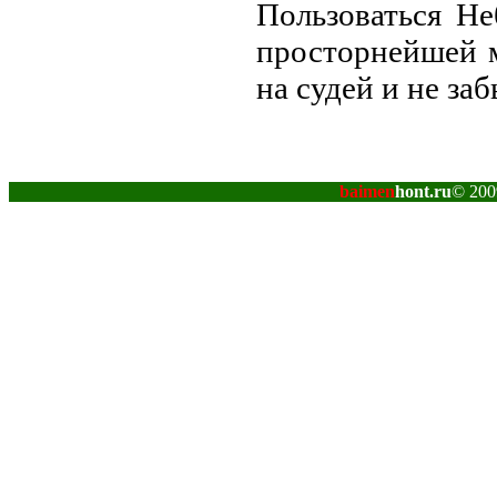
Пользоваться Н
просторнейшей м
на судей и не за
baimen
hont.ru
© 200