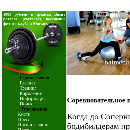
1000 рублей в среднем Висит
разовое (гостевое) посещение
фитнес-клуба в Москве.
baimenh
Главное меню
Главная
Тренинг
Кормление
Информация
Соревновательное 
Поиск
Упражнения
Кисти
Когда до Соперни
Пресс
бодибилдерам пр
Ноги и ягодицы
Плечи