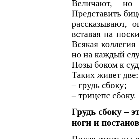
Величают, но
Представить биц
рассказывают, 
вставая на носк
Всякая коллегия 
но на каждый сл
Позы боком к су
Таких живет две:
– грудь сбоку;
– трицепс сбоку.
Грудь сбоку – э
ноги и постанов
После этого ты 