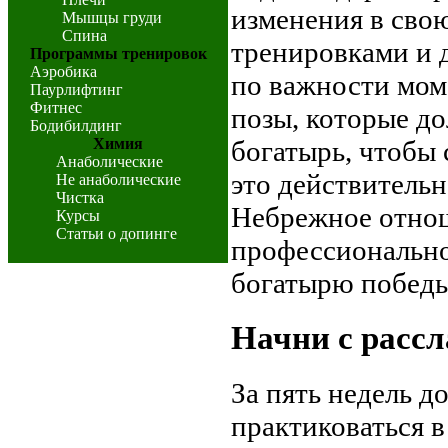
изменения в сво
Мышцы груди
Спина
тренировками и 
Программы тренировок
Аэробика
по важности моме
Паурлифтинг
Фитнес
позы, которые д
Бодибилдинг
Химия
богатырь, чтобы 
Анаболические
это действительн
Не анаболические
Чистка
Небрежное отнош
Курсы
Статьи о допинге
профессионально
богатырю победы
Начни с расс
За пять недель д
практиковаться в