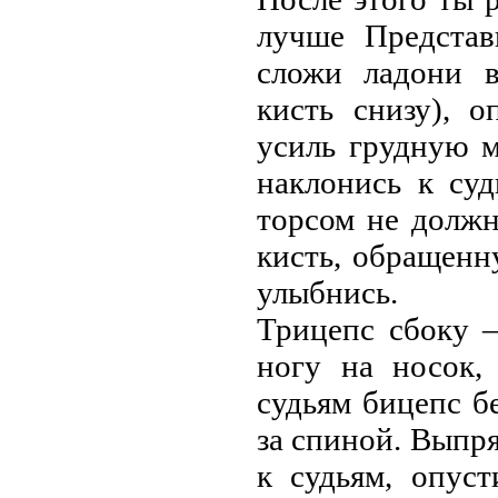
лучше Представ
сложи ладони в
кисть снизу), 
усиль грудную 
наклонись к су
торсом не должно
кисть, обращенн
улыбнись.
Трицепс сбоку –
ногу на носок,
судьям бицепс б
за спиной. Выпр
к судьям, опус